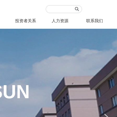
投资者关系
人力资源
联系我们
SUN