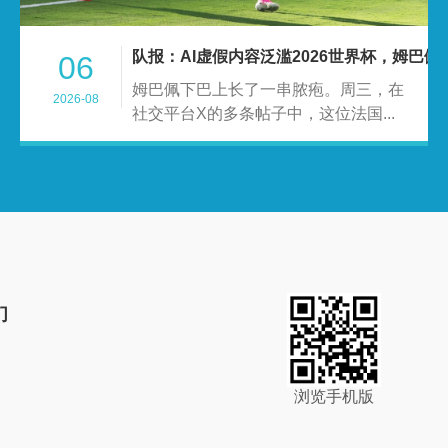
最高，辽宁铁人88%第三
队报：AI虚假内容泛滥2026世界杯，姆巴
06
姆巴佩下巴上长了一串脓疱。周三，在
2026-08
社交平台X的多条帖子中，这位法国...
们
浏览手机版