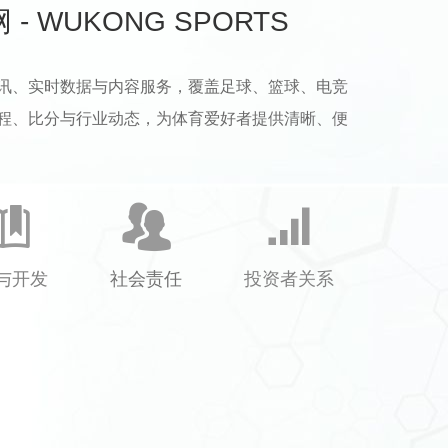
 WUKONG SPORTS
讯、实时数据与内容服务，覆盖足球、篮球、电竞
程、比分与行业动态，为体育爱好者提供清晰、便
与开发
社会责任
投资者关系