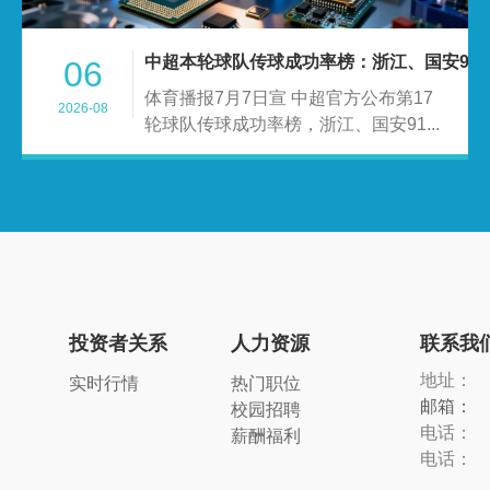
名球员
中超本轮球队传球成功率榜：浙江、国安91%
06
体育播报7月7日宣 中超官方公布第17
2026-08
轮球队传球成功率榜，浙江、国安91...
投资者关系
人力资源
联系我
地址：
实时行情
热门职位
邮箱：
校园招聘
电话：
薪酬福利
电话：